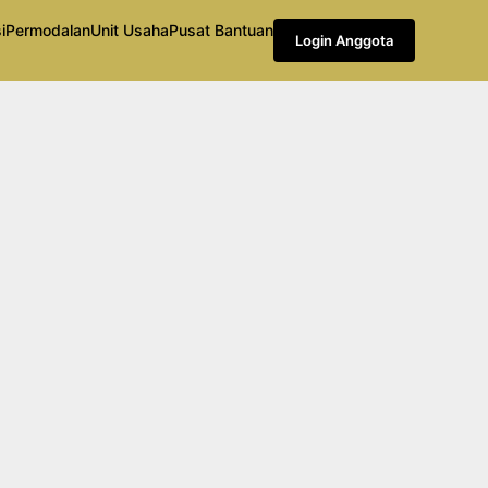
i
Permodalan
Unit Usaha
Pusat Bantuan
Login Anggota