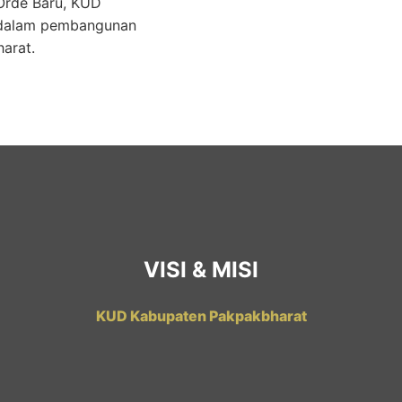
 Orde Baru, KUD
 dalam pembangunan
arat.
VISI & MISI
KUD Kabupaten Pakpakbharat